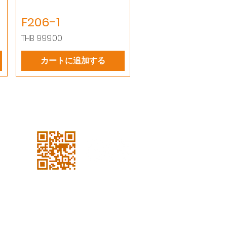
F206-1
価格
THB 999.00
カートに追加する
私たちのソーシャルになりま
しょう!
声明
0-2315-5559までお
電話でご相談くださ
い