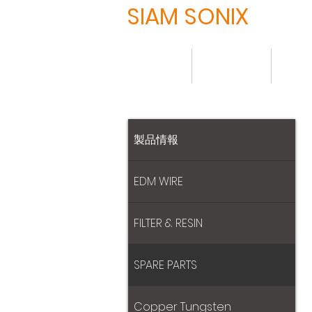
SIAM SONIX
HOME
について
製品
製品情報
EDM WIRE
FILTER & RESIN
SPARE PARTS
Copper Tungsten