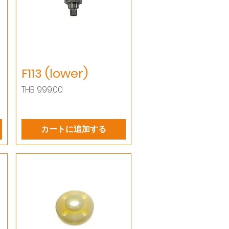
F113 (lower)
価格
THB 999.00
カートに追加する