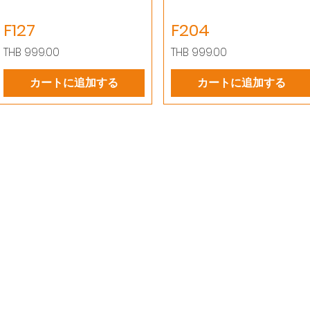
F127
F204
価格
価格
THB 999.00
THB 999.00
カートに追加する
カートに追加する
製品
情報
EDM WIRE
私たちの物語
FILTER & RESIN
接触
SPARE PARTS
プライバシーポリシー
COPPER TUNGSTEN
プライバシーに関する
SUPER DRILL WEAR PARTS
ブログ
ご
RUST REMOVER
よくある質問
FAGOR DRO.
SANWA NIBBLER