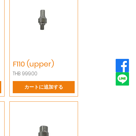
F110 (upper)
価格
THB 999.00
カートに追加する