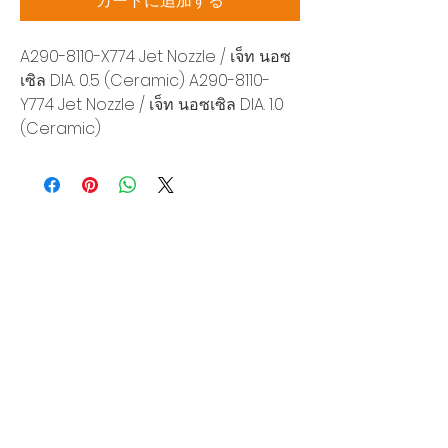
カートに追加する
A290-8110-X774 Jet Nozzle / เจ็ท นอซ
เซิล DIA. 0.5 (Ceramic) A290-8110-
Y774 Jet Nozzle / เจ็ท นอซเซิล DIA. 1.0
(Ceramic)
Siam Sonic Solution Co., Ltd.
140/40 Moo 12, King Kaew rd, Bang Phli,
Samut Prakan 10540
Tel:
02-315-5559
見積もりを依頼する
当社のサービスを最高の特別価格でご利