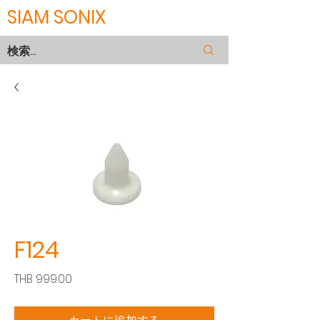
SIAM SONIX
F124
価
THB 999.00
格