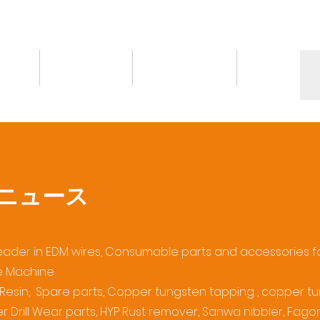
情報
トピックス
お問い合わせ
More
ニュース
Leader in EDM wires, Consumable parts and accessories f
ge Machine
 & Resin, Spare parts, Copper tungsten tapping , copper t
r Drill Wear parts, HYP Rust remover, Sanwa nibbler, Fagor