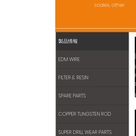
scales, other.
製品情報
EDM WIRE
FILTER & RESIN
SPARE PARTS
COPPER TUNGSTEN ROD
SUPER DRILL WEAR PARTS