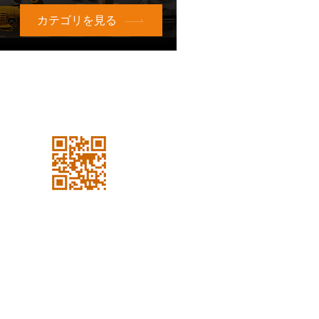
カテゴリを見る
私たちのソーシャルになりま
しょう!
声明
0-2315-5559までお
電話でご相談くださ
い
毎週月曜日から金曜日まで
8:30 a.m. - 5:30 p.m.土曜日
から 8:30 a.m. - 12:00 p.m.