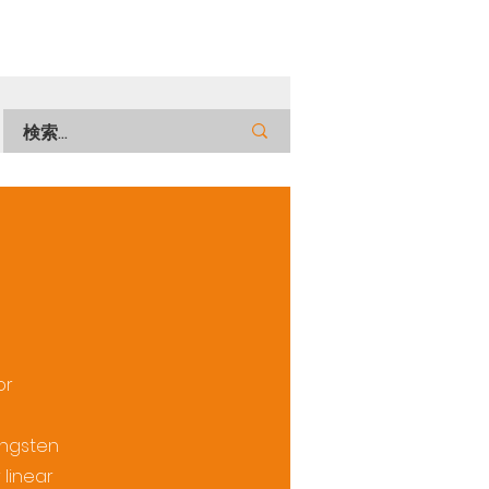
or
ungsten
 linear