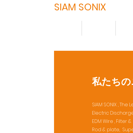
SIAM SONIX
HOME
について
製品
私たちの
SIAM SONIX , The 
Electric Dischar
EDM Wire , Filter
Rod & plate, Supe