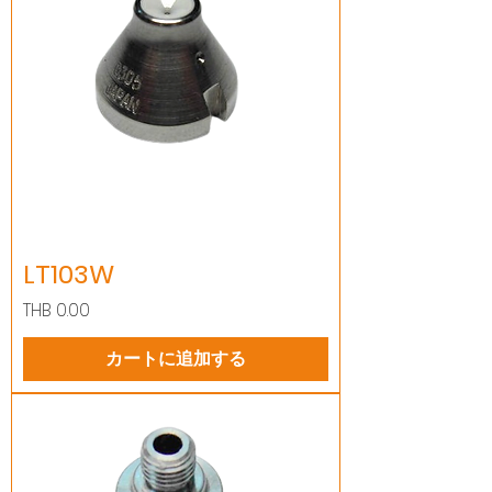
LT103W
価格
THB 0.00
カートに追加する