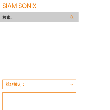
SIAM SONIX
ACCUTEX
Part of ACCUTEX, Wire guide
LT103,LT117, Power feed contact LT010,
Nozzle LT202A , LT207A
For ACCUTEX MAT1112A1, MAT1106B1,
PW040002, PW040003, PW070204