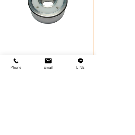
LT403S
Phone
Email
LINE
価格
THB 0.00
カートに追加する