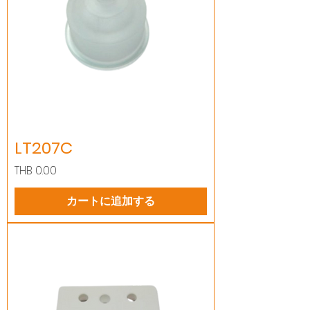
LT207C
価格
THB 0.00
カートに追加する