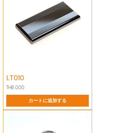
LT010
価格
THB 0.00
カートに追加する