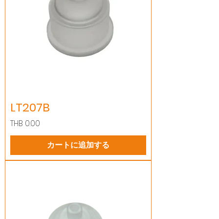
LT207B
価格
THB 0.00
カートに追加する