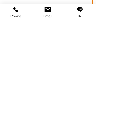
Phone
Email
LINE
A208
価格
THB 0.00
カートに追加する