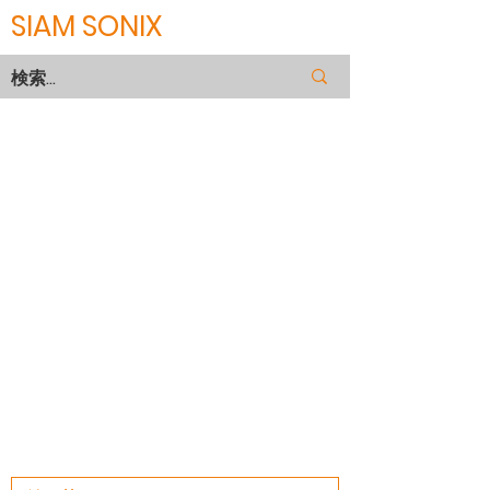
SIAM SONIX
MAKINO
Part of Makino, Wire guide A101, A102,
Power feed contact A006, A007
,Nozzle A201, A202
For MAKINO EC-3025, 3040, 7050 , ECQ-
53, EE-3, SP-43, SP-64