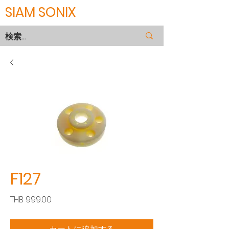
SIAM SONIX
F127
価
THB 999.00
格