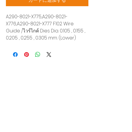
カートに追加する
A290-8021-X775,A290-8021-
X776,A290-8021-X777 F102 Wire
Guide /ไวร์ไกด์ Dies Dia. 0.105 , 0.155 ,
0.205 , 0.255 , 0.305 mm. (Lower)
Siam Sonic Solution Co., Ltd.
140/40 Moo 12, King Kaew rd, Bang Phli,
Samut Prakan 10540
Tel:
02-315-5559
見積もりを依頼する
当社のサービスを最高の特別価格でご利