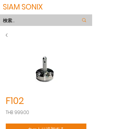
SIAM SONIX
F102
価
THB 999.00
格