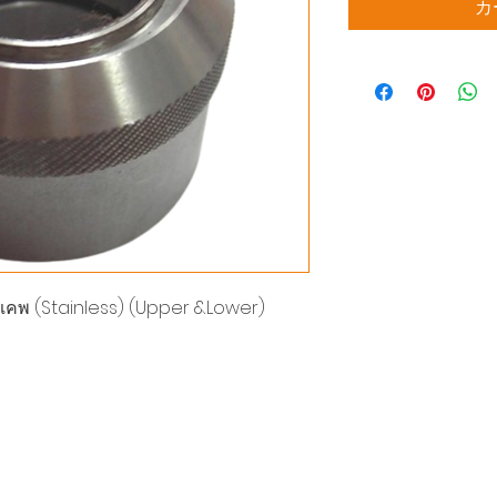
カ
 แคพ (Stainless) (Upper &Lower)