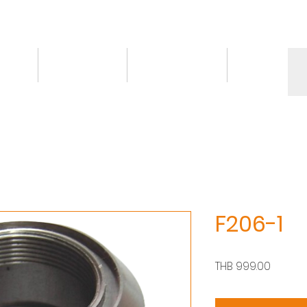
情報
トピックス
お問い合わせ
More
F206-1
価
THB 999.00
格