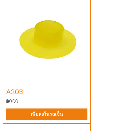
A203
ราคา
฿0.00
เพิ่มลงในรถเข็น