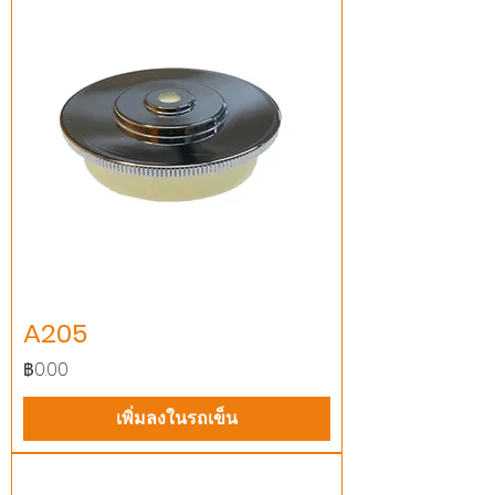
A205
ราคา
฿0.00
เพิ่มลงในรถเข็น