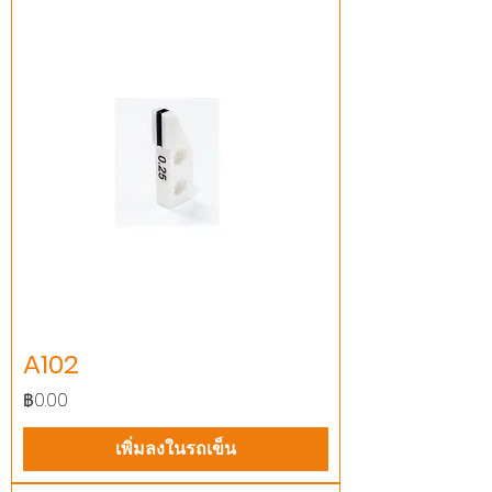
A102
ราคา
฿0.00
เพิ่มลงในรถเข็น