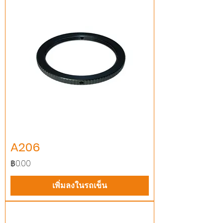
A206
ราคา
฿0.00
เพิ่มลงในรถเข็น