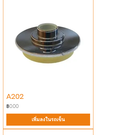
A202
ราคา
฿0.00
เพิ่มลงในรถเข็น