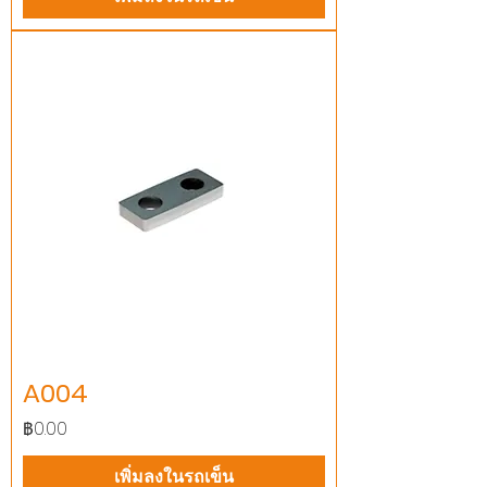
A004
ราคา
฿0.00
เพิ่มลงในรถเข็น