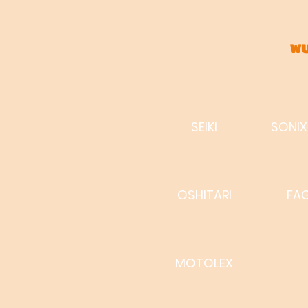
พบ
SEIKI
SONIX
OSHITARI
FA
MOTOLEX