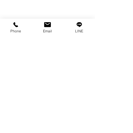
SPARE PARTS
COPPER TUNGSTEN
TUBE
ION EXCHANGE RESIN
Phone
Email
LINE
FAGOR DRO.
เครื่องตัดเหล็กไฟฟ้า SANWA
OTHERS INDUSTRIAL TOOLS
ข้อมูล
เรื่องราวของเรา
ติดต่อ
การคุ้มครองข้อมูลส่วนบุคคล
คำประกาศความเป็นส่วนตัว
บทความ
คำถามที่พบบ่อย
พบกับเราได้ที่