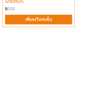
SNI80S
ราคา
฿0.00
เพิ่มลงในรถเข็น
บริษัท สยามโซนิกซ์ โซลูชั่น จำกัด
140/40 หมู่ 12 ถนนกิ่งแก้ว ราชาเทวะ
บางพลี สมุทรปราการ 10540
Tel:
0-2315-5559
แจ้งขอใบเสนอราคา
ท่านจะได้ราคาพิเศษสุดคุ้มจากบริการของเรา
ผลิตภัณฑ์
WIRE
FILTER