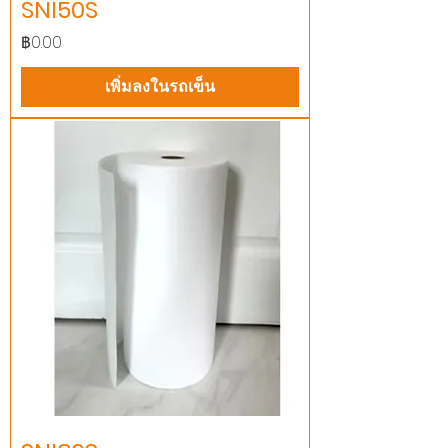
SNI50S
ราคา
฿0.00
เพิ่มลงในรถเข็น