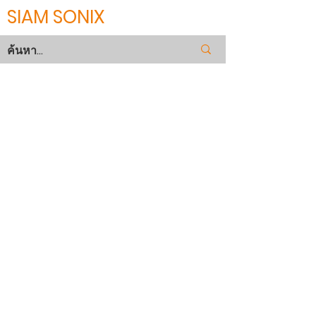
SIAM SONIX
OTHERS
Grinder , Drill, purification for paints,
industrial water treatment system,
filtration of liquids, phosphatizing
baths, lens and glass grinding,
wiping etc.
Extremely strong in wet condition.
Excellent water permeable.
Excellent tensile strength
Easy to user or handle due to not
sticky.
labour & process cost savings.