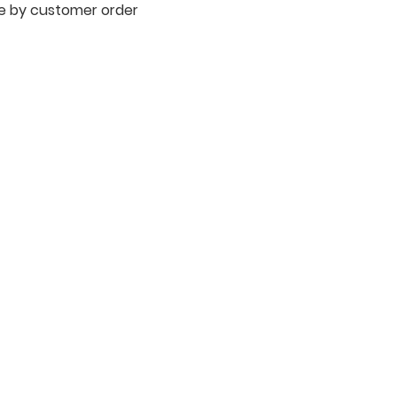
re by customer order
ผลิตภัณฑ์
ข้อมูล
WIRE
เรื่องราวของเรา
FILTER
ติดต่อ
SPARE PARTS
การคุ้มครองข้อมูลส่วนบุค
COPPER TUNGSTEN
คำประกาศความเป็นส่วนตั
TUBE
บทความ
ION EXCHANGE RESIN
คำถามที่พบบ่อย
FAGOR DRO.
เครื่องตัดเหล็กไฟฟ้า SANWA
OTHERS INDUSTRIAL TOOLS