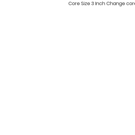
Core Size 3 Inch Change co
บริษัท สยามโซนิกซ์ โซลูชั่น จำกัด
140/40 หมู่ 12 ถนนกิ่งแก้ว ราชาเทวะ
บางพลี สมุทรปราการ 10540
Tel:
0-2315-5559
แจ้งขอใบเสนอราคา
ท่านจะได้ราคาพิเศษสุดคุ้มจากบริการของ
เรา