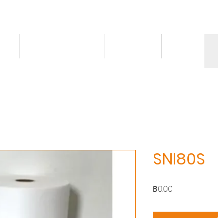
ct
Knowledge/VDO
Contact
More
SNI80S
ราคา
฿0.00