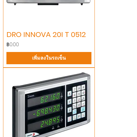
DRO INNOVA 20I T 0512
ราคา
฿0.00
เพิ่มลงในรถเข็น