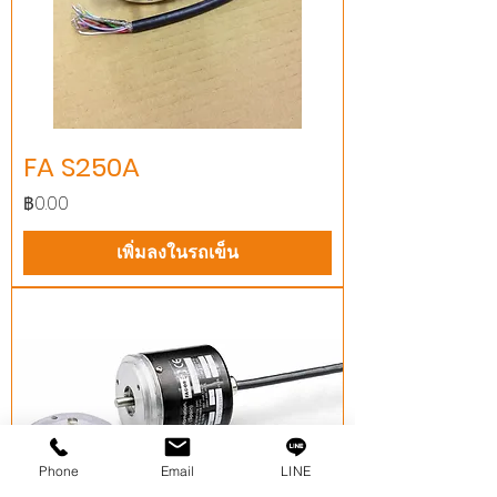
FA S250A
ราคา
฿0.00
เพิ่มลงในรถเข็น
Phone
Email
LINE