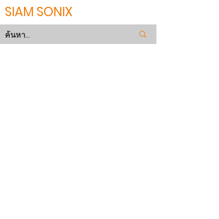
SIAM SONIX
FAGOR DRO.
Digital read out & linear scales for
manual machine fron spain.
1 micron
5 micron
10 micron
Fagor Automation's efforts on the
quality of their products,
production processes and
management are evident by the
many quality cetifiates obtained.
For grining machine, turning