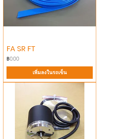
FA SR FT
ราคา
฿0.00
เพิ่มลงในรถเข็น