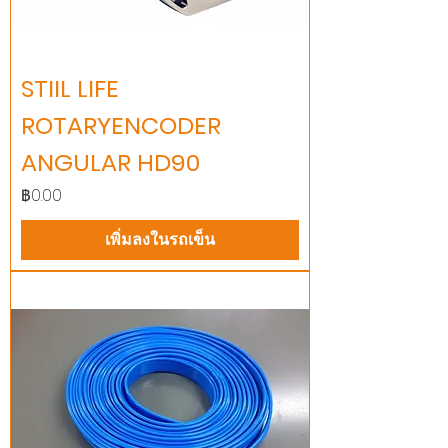
STIIL LIFE
ROTARYENCODER
ANGULAR HD90
ราคา
฿0.00
เพิ่มลงในรถเข็น