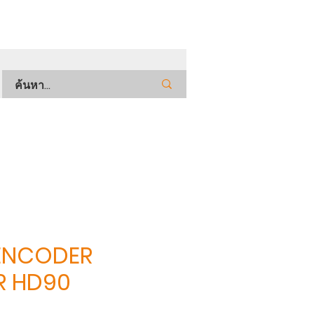
ENCODER
R HD90