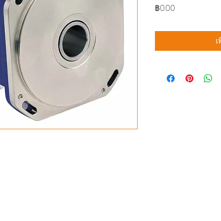
ราคา
฿0.00
เ