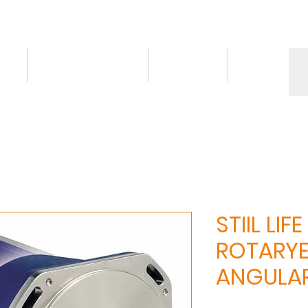
ct
Knowledge/VDO
Contact
More
STIIL LIFE
ROTARY
ANGULA