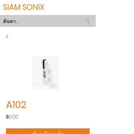
SIAM SONIX
A102
ราคา
฿0.00