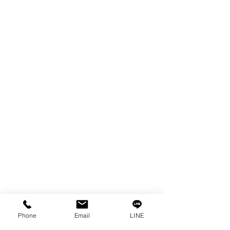
ผลิตภัณฑ์
WIRE
FILTER
SPARE PARTS
COPPER TUNGSTEN
TUBE
ION EXCHANGE RESIN
FAGOR DRO.
เครื่องตัดเหล็กไฟฟ้า SANWA
OTHERS INDUSTRIAL TOOLS
ข้อมูล
เรื่องราวของเรา
ติดต่อ
การคุ้มครองข้อมูลส่วนบุคคล
Phone
Email
LINE
คำประกาศความเป็นส่วนตัว