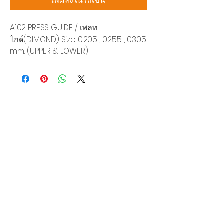
เพิ่มลงในรถเข็น
A102 PRESS GUIDE / เพลท
ไกด์(DIMOND) Size 0.205 , 0.255 , 0.305
mm. (UPPER & LOWER)
บริษัท สยามโซนิกซ์ โซลูชั่น จำกัด
140/40 หมู่ 12 ถนนกิ่งแก้ว ราชาเทวะ
บางพลี สมุทรปราการ 10540
Tel:
0-2315-5559
แจ้งขอใบเสนอราคา
ท่านจะได้ราคาพิเศษสุดคุ้มจากบริการของเรา