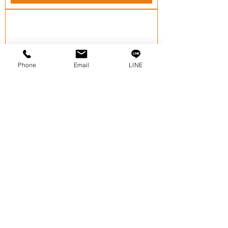
Phone
Email
LINE
SPM215
價格
THB 0.00
新增至購物車