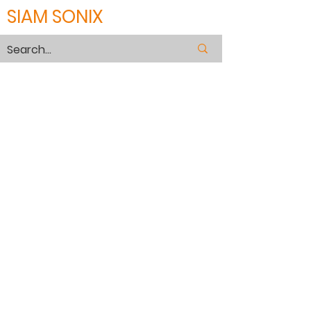
SIAM SONIX
SPM
Part of SPM, Wire guide SPM132,
SPM133, Power feed contact SPM001
. Nozzle SPM2103, SPM202A , Ceramic
plate SPM301
For SPM SP-320A , SP-430S, SP-430P.
SP-640P, SP850P