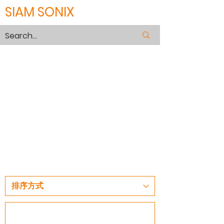
SIAM SONIX
RUST REMOVER
Hyper Professional Selection , With
its just Eco-Friendly.
Rust remover that removes rust
quickly while providing long-lasting,
stable corrosion inhibition effect