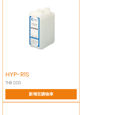
HYP-R1S
價格
THB 0.00
新增至購物車