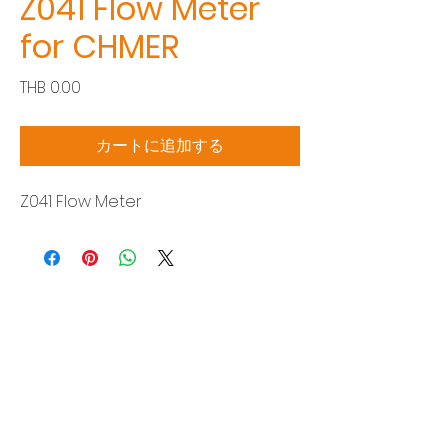
Z041 Flow Meter
for CHMER
価
THB 0.00
格
カートに追加する
Z041 Flow Meter
Siam Sonic Solution Co., Ltd.
140/40 Moo 12, King Kaew rd, Bang Phli,
Samut Prakan 10540
Tel:
02-315-5559