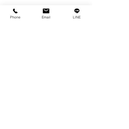
私たちの物語
接触
プライバシーポリシー
Phone
Email
LINE
プライバシーに関する声明
ブログ
よくある質問
私たちのソーシャルになりましょう!
0-2315-5559
までお電話でご相談く
ださい
毎週月曜日から金曜日まで 8:30 a.m. - 5:30 p.m.土
曜日から 8:30 a.m. - 12:00 p.m.