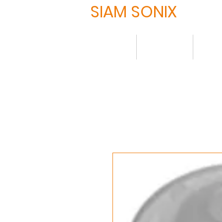
SIAM SONIX
HOME
について
製品