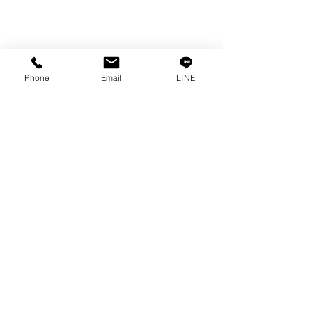
情報
私たちの物語
接触
Phone
Email
LINE
プライバシーポリシー
プライバシーに関する声明
ブログ
よくある質問
私たちのソーシャルになりましょう!
0-2315-5559
までお電話でご相談く
ださい