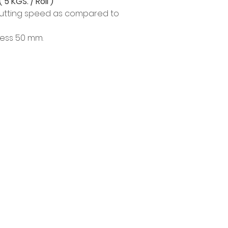
 5 KGS. / Roll )
 cutting speed as compared to
ness 50 mm.
製品
情報
EDM WIRE
私たちの物語
FILTER & RESIN
接触
SPARE PARTS
プライバシーポリシー
COPPER TUNGSTEN
プライバシーに関する
SUPER DRILL WEAR PARTS
ブログ
ご
RUST REMOVER
よくある質問
FAGOR DRO.
SANWA NIBBLER
OTHERS INDUSTRIAL TOOLS