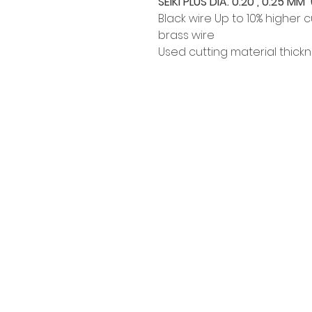
SEIKI PLUS DIA. 0.20 , 0.25 MM (
Black wire Up to 10% higher
brass wire
Used cutting material thick
Siam Sonic Solution Co., Ltd.
140/40 Moo 12, King Kaew rd, Bang
Phli, Samut Prakan 10540
Tel:
02-315-5559
見積もりを依頼する
当社のサービスを最高の特別価格で
利用いただけます