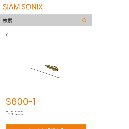
SIAM SONIX
S600-1
価
THB 0.00
格