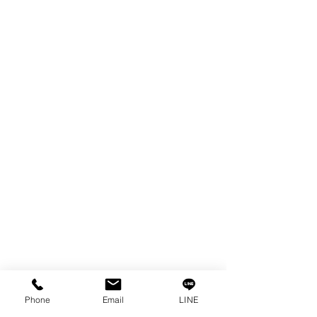
製品
EDM WIRE
FILTER & RESIN
SPARE PARTS
COPPER TUNGSTEN
SUPER DRILL WEAR PARTS
RUST REMOVER
FAGOR DRO.
SANWA NIBBLER
OTHERS INDUSTRIAL TOOLS
情報
私たちの物語
接触
プライバシーポリシー
プライバシーに関する声明
Phone
Email
LINE
ブログ