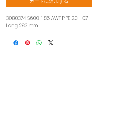
カートに追加する
3080374 S600-1 85 AWT PIPE 2.0 - 0.7
Long 283 mm.
Siam Sonic Solution Co., Ltd.
140/40 Moo 12, King Kaew rd, Bang Phli,
Samut Prakan 10540
Tel:
02-315-5559
見積もりを依頼する
当社のサービスを最高の特別価格でご利
用いただけます