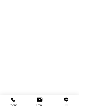
製品
EDM WIRE
FILTER & RESIN
SPARE PARTS
COPPER TUNGSTEN
SUPER DRILL WEAR PARTS
RUST REMOVER
FAGOR DRO.
SANWA NIBBLER
OTHERS INDUSTRIAL TOOLS
情報
私たちの物語
接触
プライバシーポリシー
プライバシーに関する声明
Phone
Email
LINE
ブログ