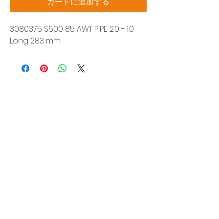
カートに追加する
3080375 S600 85 AWT PIPE 2.0 - 1.0
Long 283 mm.
Siam Sonic Solution Co., Ltd.
140/40 Moo 12, King Kaew rd, Bang Phli,
Samut Prakan 10540
Tel:
02-315-5559
見積もりを依頼する
当社のサービスを最高の特別価格でご利
用いただけます