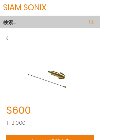
SIAM SONIX
S600
価
THB 0.00
格