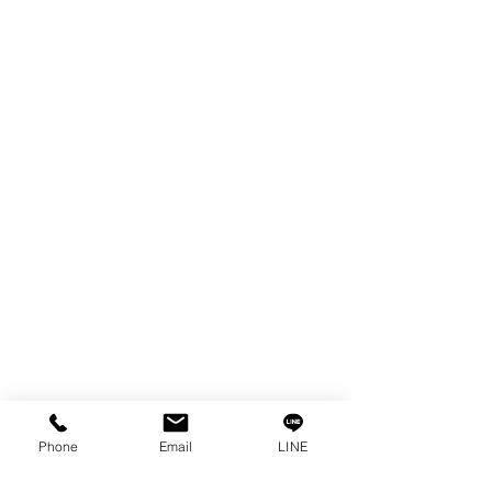
FILTER & RESIN
SPARE PARTS
COPPER TUNGSTEN
SUPER DRILL WEAR PARTS
RUST REMOVER
FAGOR DRO.
SANWA NIBBLER
OTHERS INDUSTRIAL TOOLS
情報
私たちの物語
接触
プライバシーポリシー
プライバシーに関する声明
Phone
Email
LINE
ブログ
よくある質問