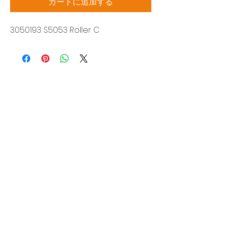
カートに追加する
3050193 S5053 Roller C
Siam Sonic Solution Co., Ltd.
140/40 Moo 12, King Kaew rd, Bang Phli,
Samut Prakan 10540
Tel:
02-315-5559
見積もりを依頼する
当社のサービスを最高の特別価格でご利
用いただけます
製品
EDM WIRE