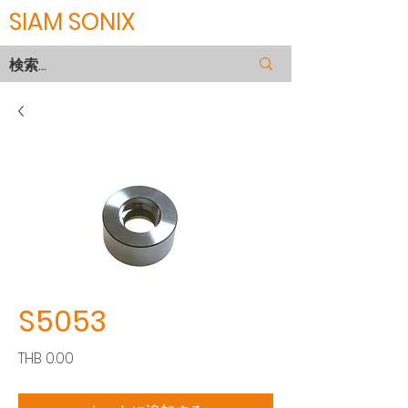
SIAM SONIX
S5053
価
THB 0.00
格