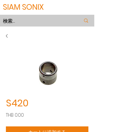
SIAM SONIX
S420
価
THB 0.00
格