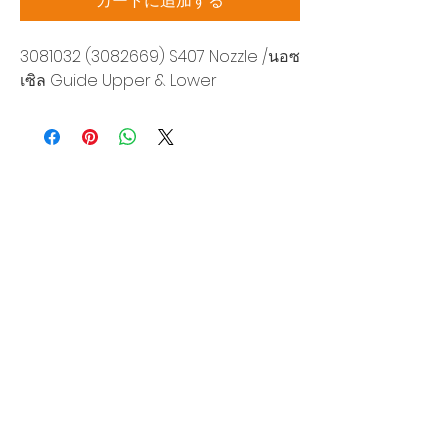
カートに追加する
3081032 (3082669) S407 Nozzle /นอซ
เซิล Guide Upper & Lower
Siam Sonic Solution Co., Ltd.
140/40 Moo 12, King Kaew rd, Bang Phli,
Samut Prakan 10540
Tel:
02-315-5559
見積もりを依頼する
当社のサービスを最高の特別価格でご利
用いただけます