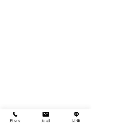
製品
EDM WIRE
FILTER & RESIN
SPARE PARTS
COPPER TUNGSTEN
SUPER DRILL WEAR PARTS
RUST REMOVER
FAGOR DRO.
SANWA NIBBLER
OTHERS INDUSTRIAL TOOLS
情報
私たちの物語
接触
プライバシーポリシー
プライバシーに関する声明
Phone
Email
LINE
ブログ