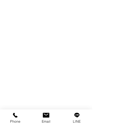
製品
EDM WIRE
FILTER & RESIN
SPARE PARTS
COPPER TUNGSTEN
SUPER DRILL WEAR PARTS
RUST REMOVER
FAGOR DRO.
SANWA NIBBLER
OTHERS INDUSTRIAL TOOLS
情報
私たちの物語
接触
プライバシーポリシー
プライバシーに関する声明
Phone
Email
LINE
ブログ