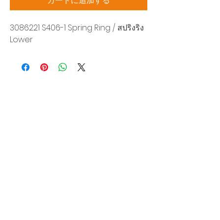
カートに追加する
3086221 S406-1 Spring Ring / สปริงริง
Lower
Siam Sonic Solution Co., Ltd.
140/40 Moo 12, King Kaew rd, Bang Phli,
Samut Prakan 10540
Tel:
02-315-5559
見積もりを依頼する
当社のサービスを最高の特別価格でご利
用いただけます