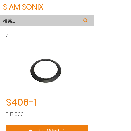
SIAM SONIX
S406-1
価
THB 0.00
格