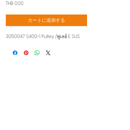
価
THB 0.00
格
カートに追加する
3050047 S400-1 Pulley /พู่เลย์ E SUS
Siam Sonic Solution Co., Ltd.
140/40 Moo 12, King Kaew rd, Bang Phli,
Samut Prakan 10540
Tel:
02-315-5559
見積もりを依頼する
当社のサービスを最高の特別価格でご利