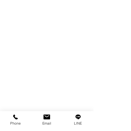
製品
EDM WIRE
FILTER & RESIN
SPARE PARTS
COPPER TUNGSTEN
SUPER DRILL WEAR PARTS
RUST REMOVER
FAGOR DRO.
SANWA NIBBLER
OTHERS INDUSTRIAL TOOLS
情報
私たちの物語
接触
プライバシーポリシー
プライバシーに関する声明
Phone
Email
LINE
ブログ