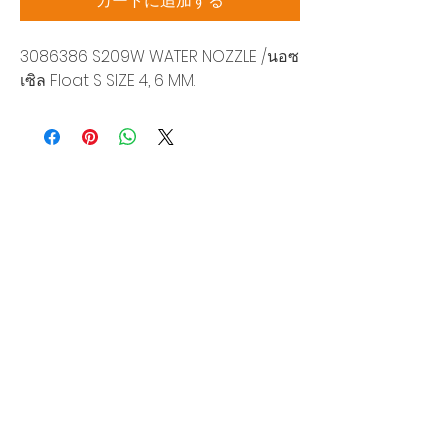
カートに追加する
3086386 S209W WATER NOZZLE /นอซ
เซิล Float S SIZE 4, 6 MM.
Siam Sonic Solution Co., Ltd.
140/40 Moo 12, King Kaew rd, Bang Phli,
Samut Prakan 10540
Tel:
02-315-5559
見積もりを依頼する
当社のサービスを最高の特別価格でご利
用いただけます