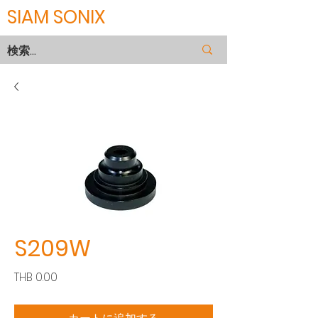
SIAM SONIX
S209W
価
THB 0.00
格