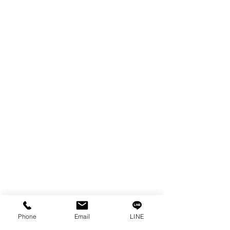
製品
EDM WIRE
FILTER & RESIN
SPARE PARTS
COPPER TUNGSTEN
SUPER DRILL WEAR PARTS
RUST REMOVER
FAGOR DRO.
SANWA NIBBLER
OTHERS INDUSTRIAL TOOLS
情報
私たちの物語
接触
プライバシーポリシー
プライバシーに関する声明
Phone
Email
LINE
ブログ