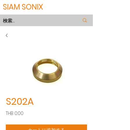
SIAM SONIX
S202A
価
THB 0.00
格