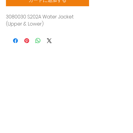
カートに追加する
3080030 S202A Water Jacket
(Upper & Lower)
Siam Sonic Solution Co., Ltd.
140/40 Moo 12, King Kaew rd, Bang Phli,
Samut Prakan 10540
Tel:
02-315-5559
見積もりを依頼する
当社のサービスを最高の特別価格でご利
用いただけます