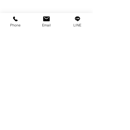
情報
私たちの物語
接触
Phone
Email
LINE
プライバシーポリシー
プライバシーに関する声明
ブログ
よくある質問
私たちのソーシャルになりましょう!
0-2315-5559
までお電話でご相談く
ださい
毎週月曜日から金曜日まで 8:30 a.m. - 5:30 p.m.土
曜日から 8:30 a.m. - 12:00 p.m.