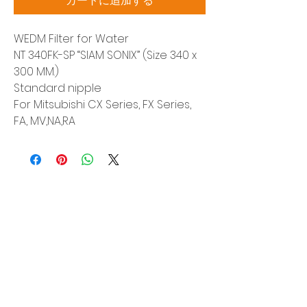
カートに追加する
WEDM Filter for Water
NT 340FK-SP “SIAM SONIX” (Size 340 x
300 MM.)
Standard nipple
For Mitsubishi CX Series, FX Series,
FA, MV,NA,RA
Siam Sonic Solution Co., Ltd.
140/40 Moo 12, King Kaew rd, Bang Phli,
Samut Prakan 10540
Tel:
02-315-5559