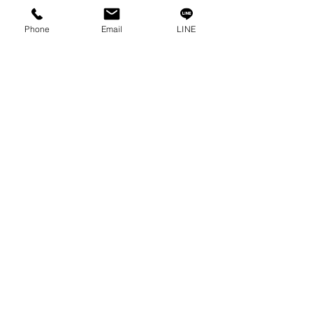
接触
プライバシーポリシー
Phone
Email
LINE
プライバシーに関する声明
ブログ
よくある質問
私たちのソーシャルになりましょう!
0-2315-5559
までお電話でご相談く
ださい
毎週月曜日から金曜日まで 8:30 a.m. - 5:30 p.m.土
曜日から 8:30 a.m. - 12:00 p.m.