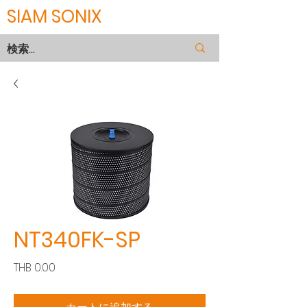
SIAM SONIX
NT340FK-SP
価
THB 0.00
格