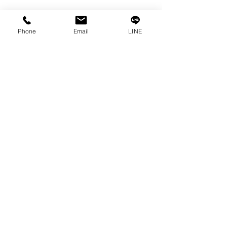
私たちの物語
接触
プライバシーポリシー
Phone
Email
LINE
プライバシーに関する声明
ブログ
よくある質問
私たちのソーシャルになりましょう!
0-2315-5559
までお電話でご相談く
ださい
毎週月曜日から金曜日まで 8:30 a.m. - 5:30 p.m.土
曜日から 8:30 a.m. - 12:00 p.m.