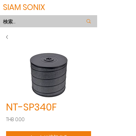
SIAM SONIX
NT-SP340F
価
THB 0.00
格