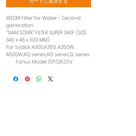
カートに追加する
WEDM Filter for Water - Second
generation
"SIAM SONIX" FILTER SUPER 340F (SIZE :
340 x 46 x 300 MM.)
For Sodick A300,A350, A350W,
A500W,AQ series,AG series,SL series
Fanuc Model O,P,Q,R,S,T,V
Siam Sonic Solution Co., Ltd.
140/40 Moo 12, King Kaew rd, Bang Phli,
Samut Prakan 10540
Tel:
02-315-5559