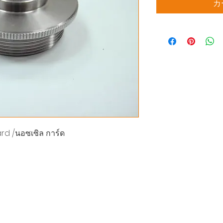
カ
rd /นอซเซิล การ์ด