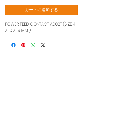
格
カートに追加する
POWER FEED CONTACT A002T (SIZE 4
X 10 X 19 MM. )
Siam Sonic Solution Co., Ltd.
140/40 Moo 12, King Kaew rd, Bang Phli,
Samut Prakan 10540
Tel:
02-315-5559
見積もりを依頼する
当社のサービスを最高の特別価格でご利