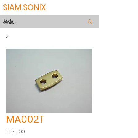
SIAM SONIX
MA002T
価
THB 0.00