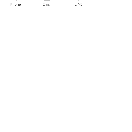
Phone
Email
LINE
プライバシーに関する声明
ブログ
よくある質問
私たちのソーシャルになりましょう!
0-2315-5559
までお電話でご相談く
ださい
毎週月曜日から金曜日まで 8:30 a.m. - 5:30 p.m.土
曜日から 8:30 a.m. - 12:00 p.m.