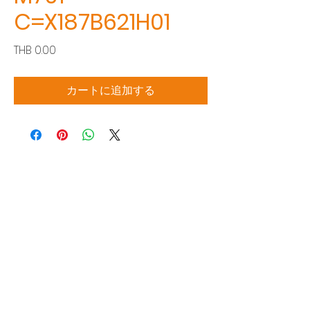
C=X187B621H01
価
THB 0.00
格
カートに追加する
Siam Sonic Solution Co., Ltd.
140/40 Moo 12, King Kaew rd, Bang Phli,
Samut Prakan 10540
Tel:
02-315-5559
見積もりを依頼する