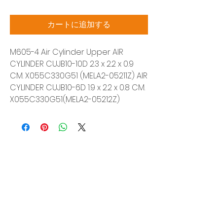
格
カートに追加する
M605-4 Air Cylinder Upper AIR
CYLINDER CUJB10-10D 2.3 x 2.2 x 0.9
CM. X055C330G51 (MELA2-05211Z) AIR
CYLINDER CUJB10-6D 1.9 x 2.2 x 0.8 CM.
X055C330G51(MELA2-05212Z)
Siam Sonic Solution Co., Ltd.
140/40 Moo 12, King Kaew rd, Bang Phli,
Samut Prakan 10540
Tel:
02-315-5559