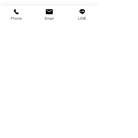
私たちの物語
接触
プライバシーポリシー
Phone
Email
LINE
プライバシーに関する声明
ブログ
よくある質問
私たちのソーシャルになりましょう!
0-2315-5559
までお電話でご相談く
ださい
毎週月曜日から金曜日まで 8:30 a.m. - 5:30 p.m.土
曜日から 8:30 a.m. - 12:00 p.m.