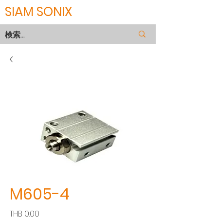
SIAM SONIX
M605-4
価
THB 0.00