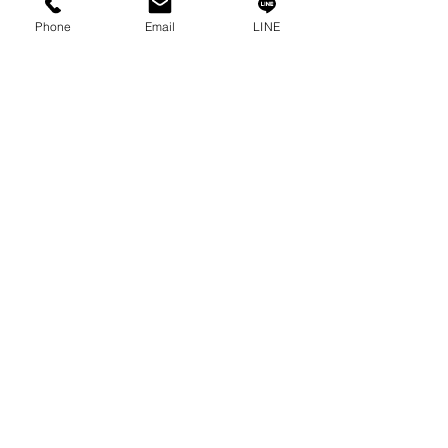
プライバシーポリシー
Phone
Email
LINE
プライバシーに関する声明
ブログ
よくある質問
私たちのソーシャルになりましょう!
0-2315-5559
までお電話でご相談く
ださい
毎週月曜日から金曜日まで 8:30 a.m. - 5:30 p.m.土
曜日から 8:30 a.m. - 12:00 p.m.