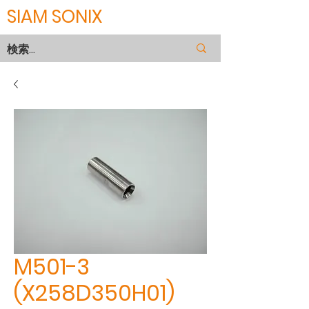
SIAM SONIX
M501-3
(X258D350H01)