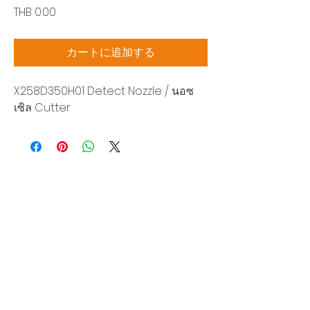
価
THB 0.00
格
カートに追加する
X258D350H01 Detect Nozzle / นอซ
เซิล Cutter
Siam Sonic Solution Co., Ltd.
140/40 Moo 12, King Kaew rd, Bang Phli,
Samut Prakan 10540
Tel:
02-315-5559
見積もりを依頼する