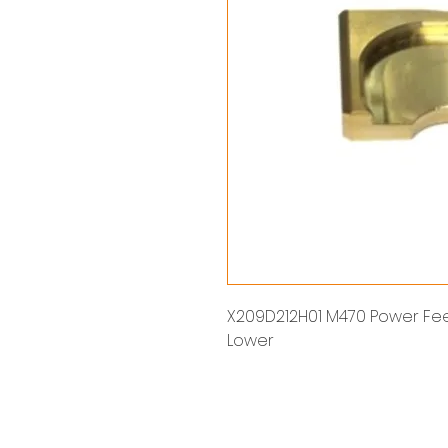
X209D212H01 M470 Power Feed 
Lower