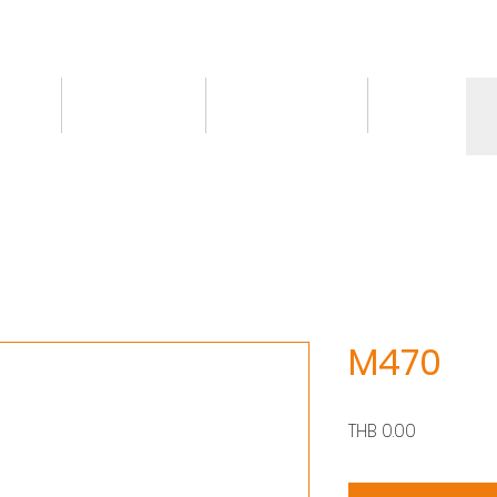
情報
トピックス
お問い合わせ
More
M470
価
THB 0.00
格