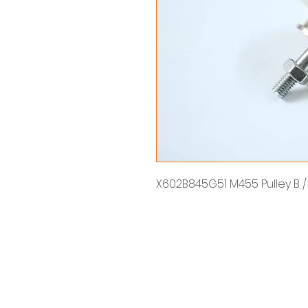
X602B845G51 M455 Pulley B / พ