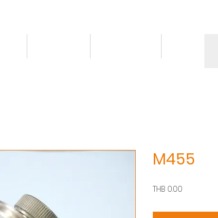
情報
トピックス
お問い合わせ
More
M455
価
THB 0.00
格