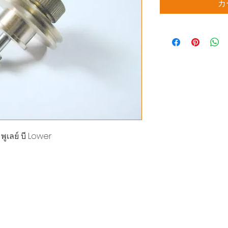
カ
ูเลย์ บี Lower