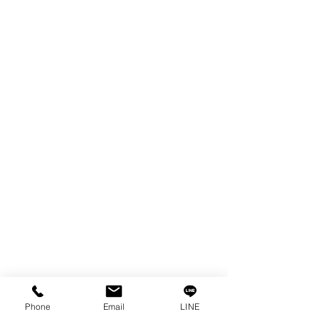
製品
EDM WIRE
FILTER & RESIN
SPARE PARTS
COPPER TUNGSTEN
SUPER DRILL WEAR PARTS
RUST REMOVER
FAGOR DRO.
SANWA NIBBLER
OTHERS INDUSTRIAL TOOLS
情報
私たちの物語
接触
プライバシーポリシー
プライバシーに関する声明
Phone
Email
LINE