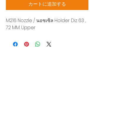
カートに追加する
M216 Nozzle / นอซเซิล Holder Diz 63 ,
72 MM. Upper
Siam Sonic Solution Co., Ltd.
140/40 Moo 12, King Kaew rd, Bang Phli,
Samut Prakan 10540
Tel:
02-315-5559
見積もりを依頼する
当社のサービスを最高の特別価格でご利
用いただけます