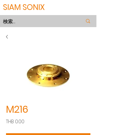
SIAM SONIX
M216
価
THB 0.00
格