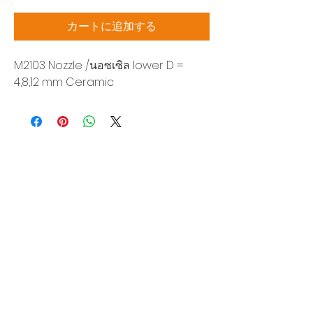
格
カートに追加する
M2103 Nozzle /นอซเซิล lower D =
4,8,12 mm Ceramic
Siam Sonic Solution Co., Ltd.
140/40 Moo 12, King Kaew rd, Bang Phli,
Samut Prakan 10540
Tel:
02-315-5559
見積もりを依頼する
当社のサービスを最高の特別価格でご利