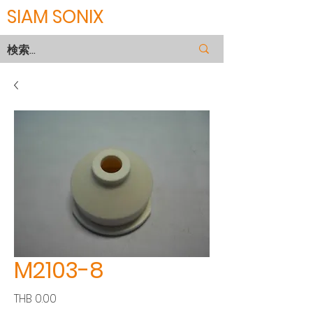
SIAM SONIX
M2103-8
価
THB 0.00