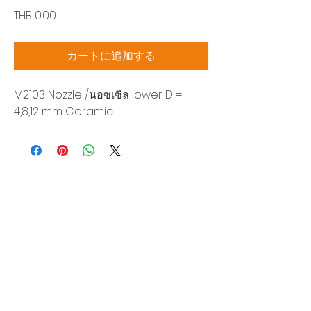
価
THB 0.00
格
カートに追加する
M2103 Nozzle /นอซเซิล lower D =
4,8,12 mm Ceramic
Siam Sonic Solution Co., Ltd.
140/40 Moo 12, King Kaew rd, Bang Phli,
Samut Prakan 10540
Tel:
02-315-5559
見積もりを依頼する