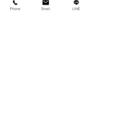
プライバシーポリシー
Phone
Email
LINE
プライバシーに関する声明
ブログ
よくある質問
私たちのソーシャルになりましょう!
0-2315-5559
までお電話でご相談く
ださい
毎週月曜日から金曜日まで 8:30 a.m. - 5:30 p.m.土
曜日から 8:30 a.m. - 12:00 p.m.