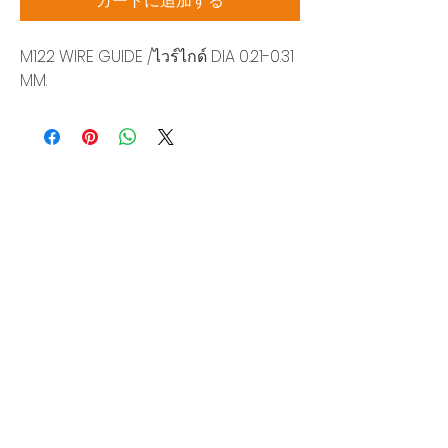
カートに追加する
M122 WIRE GUIDE /ไวร์ไกด์ DIA 0.21-0.31
MM.
Siam Sonic Solution Co., Ltd.
140/40 Moo 12, King Kaew rd, Bang Phli,
Samut Prakan 10540
Tel:
02-315-5559
見積もりを依頼する
当社のサービスを最高の特別価格でご利
用いただけます