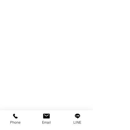
製品
EDM WIRE
FILTER & RESIN
SPARE PARTS
COPPER TUNGSTEN
SUPER DRILL WEAR PARTS
RUST REMOVER
FAGOR DRO.
SANWA NIBBLER
OTHERS INDUSTRIAL TOOLS
情報
私たちの物語
接触
プライバシーポリシー
プライバシーに関する声明
Phone
Email
LINE
ブログ