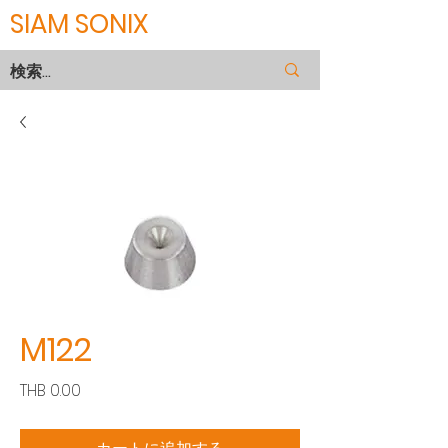
SIAM SONIX
M122
価
THB 0.00
格