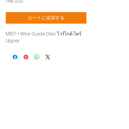
価
THB 0.00
格
カートに追加する
M107-1 Wire Guide Dies ไวร์ไกด์ ไดร์
Upper
Siam Sonic Solution Co., Ltd.
140/40 Moo 12, King Kaew rd, Bang Phli,
Samut Prakan 10540
Tel:
02-315-5559
見積もりを依頼する