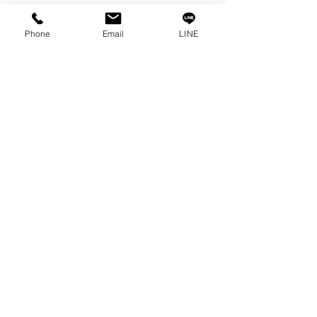
接触
プライバシーポリシー
Phone
Email
LINE
プライバシーに関する声明
ブログ
よくある質問
私たちのソーシャルになりましょう!
0-2315-5559
までお電話でご相談く
ださい
毎週月曜日から金曜日まで 8:30 a.m. - 5:30 p.m.土
曜日から 8:30 a.m. - 12:00 p.m.