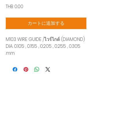
価
THB 0.00
格
カートに追加する
M103 WIRE GUIDE /ไวร์ไกด์ (DIAMOND)
DIA. 0.105 , 0.155 , 0.205 , 0.255 , 0.305
mm.
Siam Sonic Solution Co., Ltd.
140/40 Moo 12, King Kaew rd, Bang Phli,
Samut Prakan 10540
Tel:
02-315-5559