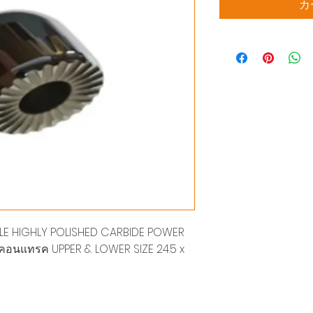
カ
E HIGHLY POLISHED CARBIDE POWER
 คอนแทรค UPPER & LOWER SIZE 24.5 x