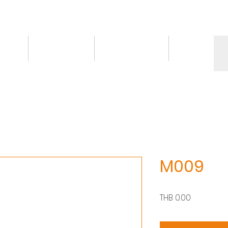
情報
トピックス
お問い合わせ
More
M009
価
THB 0.00
格