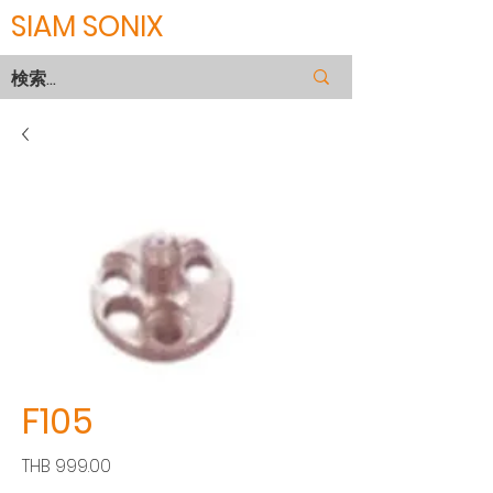
SIAM SONIX
F105
価
THB 999.00