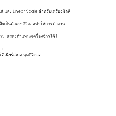
out
และ
Linear Scale
สำหรับเครื่องมิลลิ่
๊ะเป็นตัวเลขดิจิตอลทำให้การทำงาน
mm.
แสดงตำแหน่งเครื่องจักรได้
1 –
m.
ิเนียร์สเกล ชุดดิจิตอล
製品
情報
EDM WIRE
私たちの物語
FILTER & RESIN
接触
SPARE PARTS
プライバシーポリシー
COPPER TUNGSTEN
プライバシーに関する