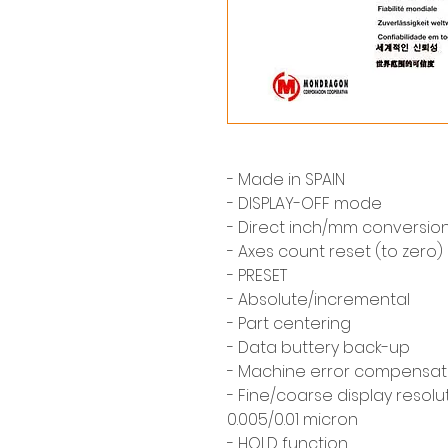
- Made in SPAIN
- DISPLAY-OFF mode
- Direct inch/mm conversio
- Axes count reset (to zero)
- PRESET
- Absolute/incremental
- Part centering
- Data buttery back-up
- Machine error compensat
- Fine/coarse display resol
0.005/0.01 micron
- HOLD function