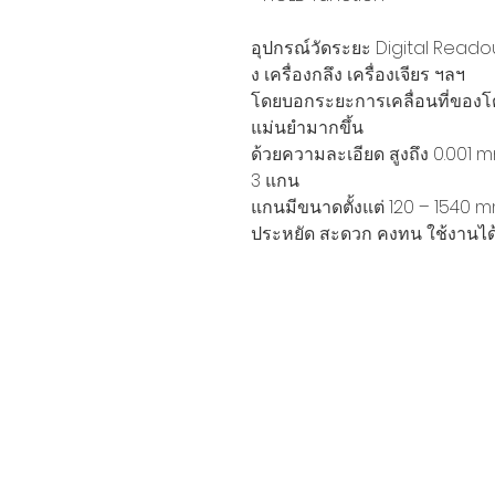
อุปกรณ์วัดระยะ
Digital Read
ง เครื่องกลึง เครื่องเจียร ฯลฯ
โดยบอกระยะการเคลื่อนที่ของโต
แม่นยำมากขึ้น
ด้วยความละเอียด สูงถึง
0.001 
3
แกน
แกนมีขนาดตั้งแต่
120 – 1540 m
ประหยัด สะดวก คงทน ใช้งานได้ ล
Siam Sonic Solution Co., Ltd.
140/40 Moo 12, King Kaew rd, Bang
Phli, Samut Prakan 10540
Tel:
02-315-5559