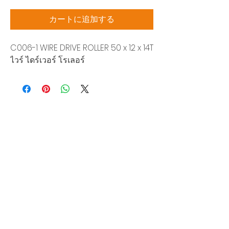
格
カートに追加する
C006-1 WIRE DRIVE ROLLER 50 x 12 x 14T
ไวร์ ไดร์เวอร์ โรเลอร์
Siam Sonic Solution Co., Ltd.
140/40 Moo 12, King Kaew rd, Bang Phli,
Samut Prakan 10540
Tel:
02-315-5559
見積もりを依頼する
当社のサービスを最高の特別価格でご利