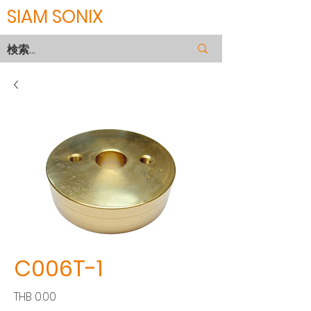
SIAM SONIX
C006T-1
価
THB 0.00